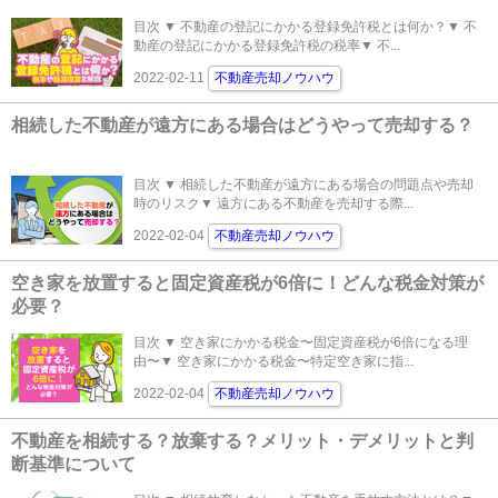
目次 ▼ 不動産の登記にかかる登録免許税とは何か？▼ 不
動産の登記にかかる登録免許税の税率▼ 不...
2022-02-11
不動産売却ノウハウ
相続した不動産が遠方にある場合はどうやって売却する？
目次 ▼ 相続した不動産が遠方にある場合の問題点や売却
時のリスク▼ 遠方にある不動産を売却する際...
2022-02-04
不動産売却ノウハウ
空き家を放置すると固定資産税が6倍に！どんな税金対策が
必要？
目次 ▼ 空き家にかかる税金〜固定資産税が6倍になる理
由〜▼ 空き家にかかる税金〜特定空き家に指...
2022-02-04
不動産売却ノウハウ
不動産を相続する？放棄する？メリット・デメリットと判
断基準について