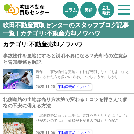
会社
コラム
実績
概要
吹田不動産買取センターのスタッフブログ記事
一覧 | カテゴリ:不動産売却ノウハウ
カテゴリ:不動産売却ノウハウ
事故物件を更地にすると説明不要になる？売却時の注意点
と告知義務も解説
近年、「事故物件は更地にすれば説明しなくてもよい」と
耳にされた方も多いのではないでしょうか。しかし...
2025-11-25
不動産売却ノウハウ
北側道路の土地は売り方次第で変わる！コツを押さえて価
格の不安に備える方法
「北側道路に面した土地は、売却を考えたときに『日当た
りが悪いのでは』『価格が下がるのでは』と心配さ...
2025-11-08
不動産売却ノウハウ