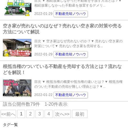
目次 ▼ 相続放棄しなかった不動産を手放す方法とは？▼
相続放棄しなかった不動産を放置するデメリ...
2022-01-29
不動産売却ノウハウ
空き家が売れないのはなぜ？売れない空き家の対策や売る
方法について解説
目次 ▼ 空き家はなぜ売れないのか？▼ 売れない空き家の
対策について▼ 売れない空き家を売却する...
2022-01-29
不動産売却ノウハウ
根抵当権のついている不動産を売却する方法とは？流れな
どを解説！
目次 ▼ 根抵当権の概要や抵当権の違いとは？▼ 根抵当権
のついた不動産の売却が難しい理由とは？▼...
2022-01-22
不動産売却ノウハウ
該当公開件数
79
件
1-20
件表示
1
2
3
4
<<前へ
次へ>>
最初
タグ一覧