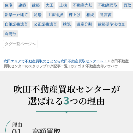
住宅
建築
建築
大工
上棟
不動産売却
不動産買取
買取
新築一戸建て
足場
工事進捗
棟上げ
相続
遺言書
自筆証書遺言
公正証書遺言
検認
遺産分割
建築基準法検査
寄与分
タグ一覧ページへ
吹田エリアで不動産買取のことなら吹田不動産買取センターへ！
>
吹田不動産
買取センターのスタッフブログ記事一覧 | カテゴリ:不動産売却ノウハウ
吹田不動産買取センターが
3
選ばれる
つの理由
高額買取