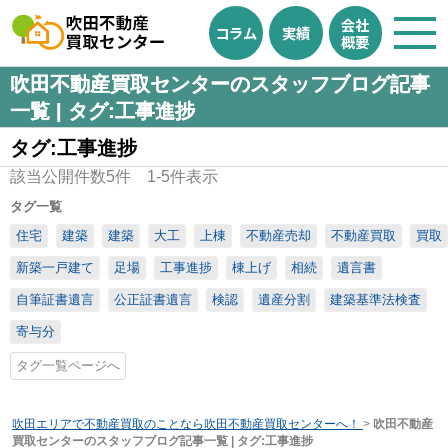
会社
コラム
実績
概要
吹田不動産買取センターのスタッフブログ記事
一覧 | タグ:工事進捗
タグ:工事進捗
該当公開件数
5
件
1-5
件表示
タグ一覧
住宅
建築
建築
大工
上棟
不動産売却
不動産買取
買取
新築一戸建て
足場
工事進捗
棟上げ
相続
遺言書
自筆証書遺言
公正証書遺言
検認
遺産分割
建築基準法検査
寄与分
タグ一覧ページへ
吹田エリアで不動産買取のことなら吹田不動産買取センターへ！
>
吹田不動産
買取センターのスタッフブログ記事一覧 | タグ:工事進捗