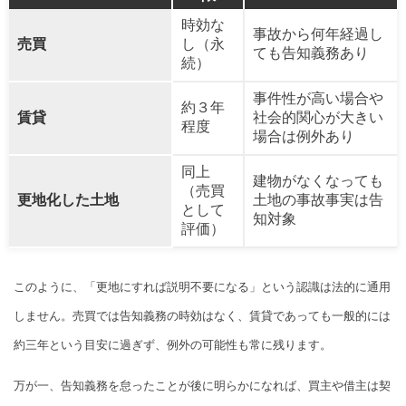
時効な
事故から何年経過し
売買
し（永
ても告知義務あり
続）
事件性が高い場合や
約３年
賃貸
社会的関心が大きい
程度
場合は例外あり
同上
建物がなくなっても
（売買
更地化した土地
土地の事故事実は告
として
知対象
評価）
このように、「更地にすれば説明不要になる」という認識は法的に通用
しません。売買では告知義務の時効はなく、賃貸であっても一般的には
約三年という目安に過ぎず、例外の可能性も常に残ります。
万が一、告知義務を怠ったことが後に明らかになれば、買主や借主は契