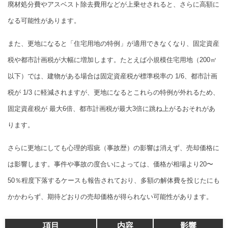
廃材処分費やアスベスト除去費用などが上乗せされると、さらに高額に
なる可能性があります。
また、更地になると「住宅用地の特例」が適用できなくなり、固定資産
税や都市計画税が大幅に増加します。たとえば小規模住宅用地（200㎡
以下）では、建物がある場合は固定資産税が標準税率の 1/6、都市計画
税が 1/3 に軽減されますが、更地になるとこれらの特例が外れるため、
固定資産税が 最大6倍、都市計画税が最大3倍に跳ね上がるおそれがあ
ります。
さらに更地にしても心理的瑕疵（事故歴）の影響は消えず、売却価格に
は影響します。事件や事故の度合いによっては、価格が相場より20〜
50％程度下落するケースも報告されており、多額の解体費を投じたにも
かかわらず、期待どおりの売却価格が得られない可能性があります。
項目
内容
影響