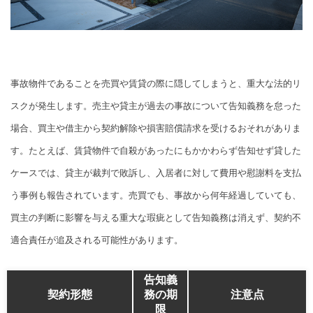
事故物件であることを売買や賃貸の際に隠してしまうと、重大な法的リ
スクが発生します。売主や貸主が過去の事故について告知義務を怠った
場合、買主や借主から契約解除や損害賠償請求を受けるおそれがありま
す。たとえば、賃貸物件で自殺があったにもかかわらず告知せず貸した
ケースでは、貸主が裁判で敗訴し、入居者に対して費用や慰謝料を支払
う事例も報告されています。売買でも、事故から何年経過していても、
買主の判断に影響を与える重大な瑕疵として告知義務は消えず、契約不
適合責任が追及される可能性があります。
告知義
契約形態
務の期
注意点
限