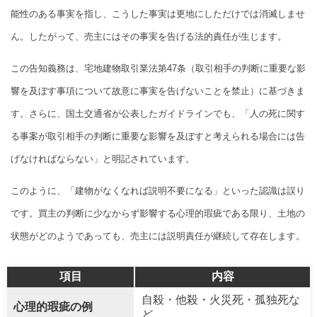
能性のある事実を指し、こうした事実は更地にしただけでは消滅しませ
ん。したがって、売主にはその事実を告げる法的責任が生じます。
この告知義務は、宅地建物取引業法第47条（取引相手の判断に重要な影
響を及ぼす事項について故意に事実を告げないことを禁止）に基づきま
す。さらに、国土交通省が公表したガイドラインでも、「人の死に関す
る事案が取引相手の判断に重要な影響を及ぼすと考えられる場合には告
げなければならない」と明記されています。
このように、「建物がなくなれば説明不要になる」といった認識は誤り
です。買主の判断に少なからず影響する心理的瑕疵である限り、土地の
状態がどのようであっても、売主には説明責任が継続して存在します。
項目
内容
自殺・他殺・火災死・孤独死な
心理的瑕疵の例
ど