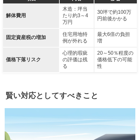
木造：坪当
30坪で約100万
解体費用
たり約3～4
円前後かかる
万円
住宅用地特
最大6倍の負担
固定資産税の増加
例が外れる
増
心理的瑕疵
20～50％程度の
価格下落リスク
の評価は残
価格低下の可能
る
性
賢い対応としてすべきこと