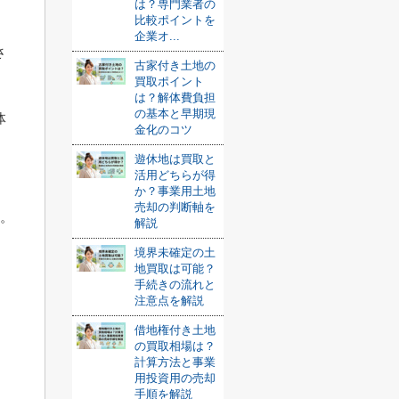
は？専門業者の
比較ポイントを
企業オ...
さ
古家付き土地の
買取ポイント
は？解体費負担
の基本と早期現
体
金化のコツ
遊休地は買取と
活用どちらが得
か？事業用土地
売却の判断軸を
す。
解説
境界未確定の土
地買取は可能？
手続きの流れと
注意点を解説
借地権付き土地
の買取相場は？
計算方法と事業
用投資用の売却
手順を解説