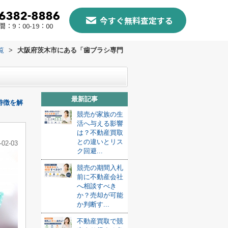
今すぐ無料査定する
：9：00-19：00
覧
>
大阪府茨木市にある「歯ブラシ専門
最新記事
特徴を解
競売が家族の生
活へ与える影響
は？不動産買取
との違いとリス
-02-03
ク回避...
競売の期間入札
前に不動産会社
へ相談すべき
か？売却が可能
か判断す...
不動産買取で競