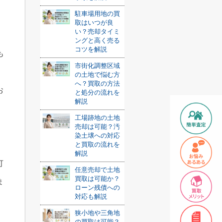
駐車場用地の買
取はいつが良
い？売却タイミ
ングと高く売る
コツを解説
も
市街化調整区域
の土地で悩む方
へ？買取の方法
お
と処分の流れを
解説
工場跡地の土地
売却は可能？汚
染土壌への対応
と買取の流れを
解説
可
任意売却で土地
買取は可能か？
ま
ローン残債への
対応も解説
狭小地や三角地
の買取は可能？