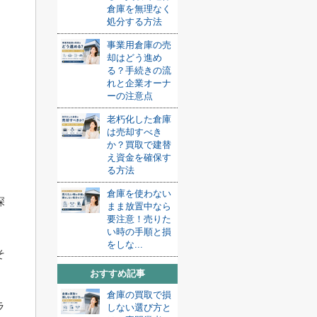
。
倉庫を無理なく
処分する方法
事業用倉庫の売
却はどう進め
る？手続きの流
れと企業オーナ
ーの注意点
老朽化した倉庫
は売却すべき
か？買取で建替
え資金を確保す
る方法
倉庫を使わない
深
まま放置中なら
要注意！売りた
い時の手順と損
をしな...
そ
おすすめ記事
倉庫の買取で損
ラ
しない選び方と