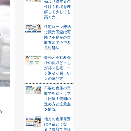
売より得する条
件は？相場を理
解して少しでも
高く売...
住宅ローン滞納
で競売回避は可
能？不動産の買
取査定で今でき
る対処法
競売と不動産会
社の買取どっち
が得？住宅ロー
ン返済が厳しい
人の選び方
不要な倉庫の買
取で相続トラブ
ル回避！売却の
進め方と注意点
を解説
の
地方の倉庫需要
は今後どうな
る？買取で遊休