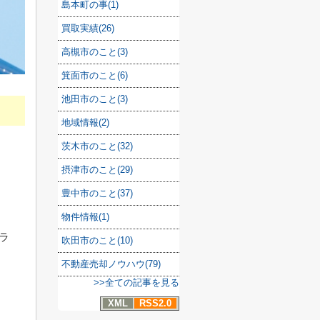
島本町の事(1)
買取実績(26)
高槻市のこと(3)
箕面市のこと(6)
池田市のこと(3)
地域情報(2)
茨木市のこと(32)
摂津市のこと(29)
豊中市のこと(37)
物件情報(1)
ラ
吹田市のこと(10)
不動産売却ノウハウ(79)
>>全ての記事を見る
XML
RSS2.0
。