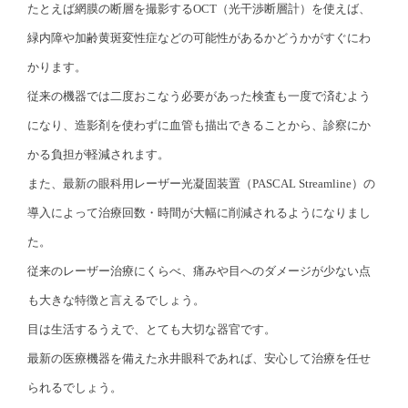
たとえば網膜の断層を撮影するOCT（光干渉断層計）を使えば、
緑内障や加齢黄斑変性症などの可能性があるかどうかがすぐにわ
かります。
従来の機器では二度おこなう必要があった検査も一度で済むよう
になり、造影剤を使わずに血管も描出できることから、診察にか
かる負担が軽減されます。
また、最新の眼科用レーザー光凝固装置（PASCAL Streamline）の
導入によって治療回数・時間が大幅に削減されるようになりまし
た。
従来のレーザー治療にくらべ、痛みや目へのダメージが少ない点
も大きな特徴と言えるでしょう。
目は生活するうえで、とても大切な器官です。
最新の医療機器を備えた永井眼科であれば、安心して治療を任せ
られるでしょう。