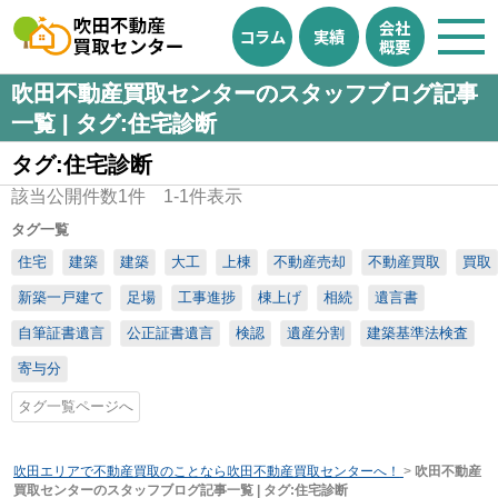
会社
コラム
実績
概要
吹田不動産買取センターのスタッフブログ記事
一覧 | タグ:住宅診断
タグ:住宅診断
該当公開件数
1
件
1-1
件表示
タグ一覧
住宅
建築
建築
大工
上棟
不動産売却
不動産買取
買取
新築一戸建て
足場
工事進捗
棟上げ
相続
遺言書
自筆証書遺言
公正証書遺言
検認
遺産分割
建築基準法検査
寄与分
タグ一覧ページへ
吹田エリアで不動産買取のことなら吹田不動産買取センターへ！
>
吹田不動産
買取センターのスタッフブログ記事一覧 | タグ:住宅診断