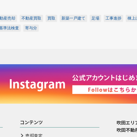
動産売却
不動産買取
買取
新築一戸建て
足場
工事進捗
棟上
基準法検査
寄与分
コンテンツ
吹田エリ
吹田不動
売却査定