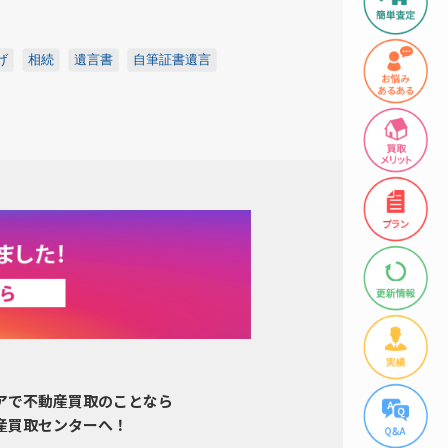
げ
相続
遺言書
自筆証書遺言
アで不動産買取のことなら
産買取センターへ！