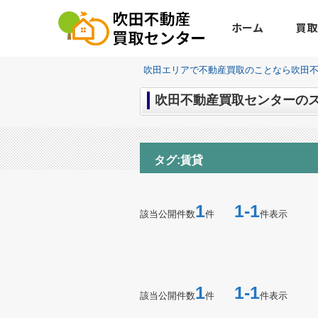
ホーム
買取
吹田エリアで不動産買取のことなら吹田
吹田不動産買取センターのスタ
タグ:賃貸
1
1-1
該当公開件数
件
件表示
1
1-1
該当公開件数
件
件表示