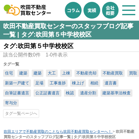
会社
コラム
実績
概要
吹田不動産買取センターのスタッフブログ記事
一覧 | タグ:吹田第５中学校校区
タグ:吹田第５中学校校区
該当公開件数
0
件
1-0
件表示
タグ一覧
住宅
建築
建築
大工
上棟
不動産売却
不動産買取
買取
新築一戸建て
足場
工事進捗
棟上げ
相続
遺言書
自筆証書遺言
公正証書遺言
検認
遺産分割
建築基準法検査
寄与分
タグ一覧ページへ
吹田エリアで不動産買取のことなら吹田不動産買取センターへ！
>
吹田不動産
買取センターのスタッフブログ記事一覧 | タグ:吹田第５中学校校区