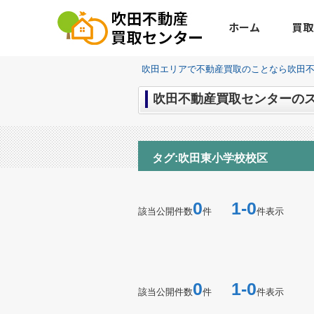
ホーム
買取
吹田エリアで不動産買取のことなら吹田
吹田不動産買取センターのス
タグ:吹田東小学校校区
0
1-0
該当公開件数
件
件表示
0
1-0
該当公開件数
件
件表示