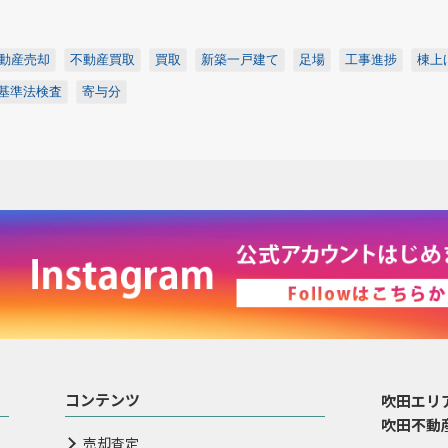
動産売却
不動産買取
買取
新築一戸建て
足場
工事進捗
棟上
基準法検査
寄与分
コンテンツ
吹田エリ
吹田不動
売却査定