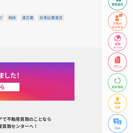
げ
相続
遺言書
自筆証書遺言
アで不動産買取のことなら
産買取センターへ！