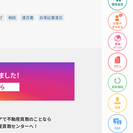
げ
相続
遺言書
自筆証書遺言
アで不動産買取のことなら
産買取センターへ！