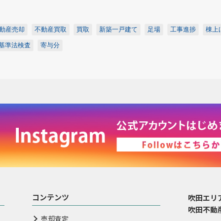
動産売却
不動産買取
買取
新築一戸建て
足場
工事進捗
棟上
基準法検査
寄与分
コンテンツ
吹田エリ
吹田不動
売却査定