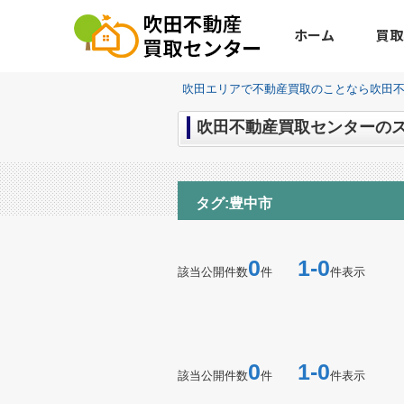
ホーム
買取
吹田エリアで不動産買取のことなら吹田
吹田不動産買取センターのスタ
タグ:豊中市
0
1-0
該当公開件数
件
件表示
0
1-0
該当公開件数
件
件表示