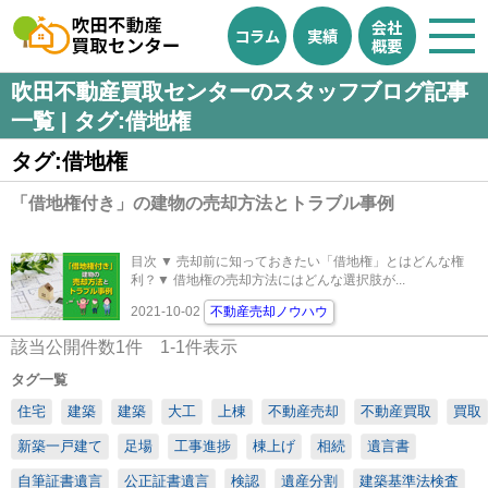
会社
コラム
実績
概要
吹田不動産買取センターのスタッフブログ記事
一覧 | タグ:借地権
タグ:借地権
「借地権付き」の建物の売却方法とトラブル事例
目次 ▼ 売却前に知っておきたい「借地権」とはどんな権
利？▼ 借地権の売却方法にはどんな選択肢が...
2021-10-02
不動産売却ノウハウ
該当公開件数
1
件
1-1
件表示
タグ一覧
住宅
建築
建築
大工
上棟
不動産売却
不動産買取
買取
新築一戸建て
足場
工事進捗
棟上げ
相続
遺言書
自筆証書遺言
公正証書遺言
検認
遺産分割
建築基準法検査