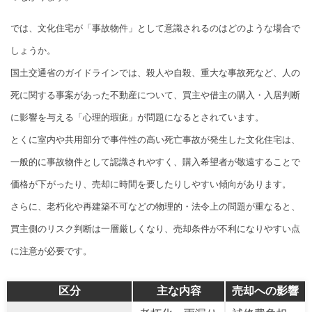
では、文化住宅が「事故物件」として意識されるのはどのような場合で
しょうか。
国土交通省のガイドラインでは、殺人や自殺、重大な事故死など、人の
死に関する事案があった不動産について、買主や借主の購入・入居判断
に影響を与える「心理的瑕疵」が問題になるとされています。
とくに室内や共用部分で事件性の高い死亡事故が発生した文化住宅は、
一般的に事故物件として認識されやすく、購入希望者が敬遠することで
価格が下がったり、売却に時間を要したりしやすい傾向があります。
さらに、老朽化や再建築不可などの物理的・法令上の問題が重なると、
買主側のリスク判断は一層厳しくなり、売却条件が不利になりやすい点
に注意が必要です。
区分
主な内容
売却への影響