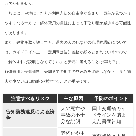
も欠かせません。
一般には、更地にした方が利用方法の自由度が高まり、買主が見つかり
やすくなる一方で、解体費用の負担によって手取り額が減少する可能性
があります。
また、建物を取り壊しても、過去の人の死などの心理的瑕疵について
は、ガイドライン上、一定期間は告知義務が残るとされていますので、
「解体すれば説明しなくてよい」と安易に考えることは禁物です。
解体費用と売却価格、売却までの期間の見込みを比較しながら、最も損
失が少ない出口戦略を検討することが重要です。
注意すべきリスク
主な原因
予防のポイント
人の死亡や
国土交通省ガイ
告知義務違反による紛
事故の不十
ドラインを踏ま
争
分な説明
えた書面告知
老朽化や不