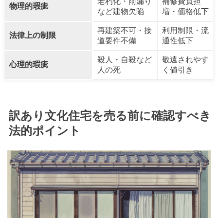
老朽化・雨漏り
補修費負担
物理的瑕疵
など建物欠陥
増・価格低下
再建築不可・接
利用制限・流
法律上の制限
道要件不備
通性低下
殺人・自殺など
敬遠されやす
心理的瑕疵
人の死
く値引き
訳あり文化住宅を売る前に確認すべき
法的ポイント