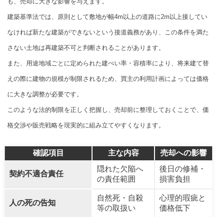
も、売却に大きな影響を与えます。
建築基準法では、原則として敷地が幅4m以上の道路に2m以上接してい
なければ新たな建築ができないという接道義務があり、この条件を満た
さない土地は再建築不可と判断されることがあります。
また、用途地域ごとに定められた建ぺい率・容積率により、将来建て替
えの際に建物の規模が制限されるため、買主の利用計画によっては価格
に大きな調整が必要です。
このような法的制限を正しく把握し、売却前に整理しておくことで、価
格交渉や販売戦略を現実的に組み立てやすくなります。
確認項目
主な内容
売却への影響
隠れた欠陥へ
後日の修補・
契約不適合責任
の責任範囲
損害負担
自然死・自殺
心理的瑕疵と
人の死の告知
等の取扱い
価格低下