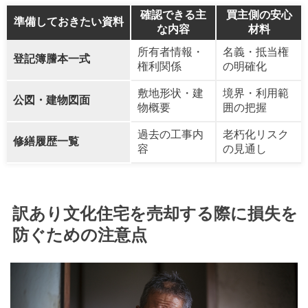
確認できる主
買主側の安心
準備しておきたい資料
な内容
材料
所有者情報・
名義・抵当権
登記簿謄本一式
権利関係
の明確化
敷地形状・建
境界・利用範
公図・建物図面
物概要
囲の把握
過去の工事内
老朽化リスク
修繕履歴一覧
容
の見通し
訳あり文化住宅を売却する際に損失を
防ぐための注意点