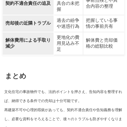
事前点検と不具
契約不適合責任の追及
具合の未把
合内容の整理
握
過去の紛争
把握している事
売却後の近隣トラブル
や迷惑行為
情の事前共有
更地化の費
解体費用による手取り
解体費と売却価
用見込み不
減少
格の総額比較
足
まとめ
文化住宅の事故物件でも、法的ポイントを押さえ、告知内容を整理すれ
ば、納得できる条件での売却は十分可能です。
再建築不可や心理的瑕疵があっても、契約不適合責任や告知義務を理解
し、必要な資料をそろえることで、後々のトラブルも防ぎやすくなりま