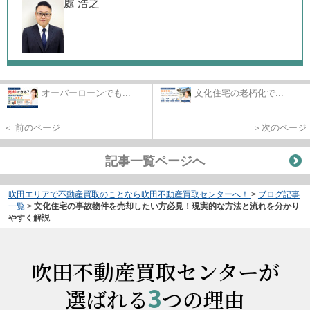
處 浩之
オーバーローンでも...
文化住宅の老朽化で...
＜ 前のページ
＞次のページ
記事一覧ページへ
吹田エリアで不動産買取のことなら吹田不動産買取センターへ！
>
ブログ記事
一覧
>
文化住宅の事故物件を売却したい方必見！現実的な方法と流れを分かり
やすく解説
吹田不動産買取センターが
3
選ばれる
つの理由