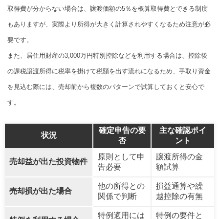
取得費が分からない場合は、譲渡価額の5％を概算取得費とできる制度
もありますが、実際より所得が大きく計算されやすくなるため注意が必
要です。
また、居住用財産の3,000万円特別控除などを利用する場合は、控除後
の課税譲渡所得に税率を掛けて税額を出す流れになるため、手取り資金
を見込む際には、売却前から複数のパターンで試算しておくと安心で
す。
確定申告の要
主な確認ポイ
状況
否
ント
原則として申
譲渡所得の金
売却益が出た投資物件
告必要
額試算
他の所得との
損益通算や繰
売却損が出た場合
関係で判断
越控除の有無
特例適用には
特例の要件と