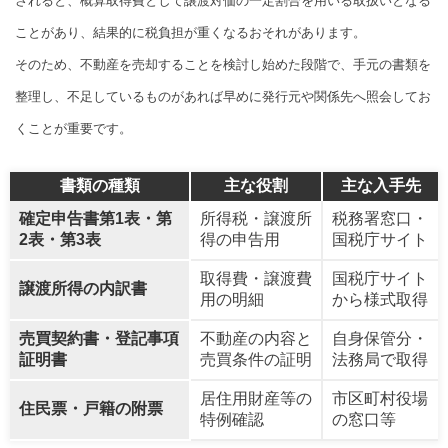
されると、概算取得費として譲渡対価の一定割合を用いる取扱いとなる
ことがあり、結果的に税負担が重くなるおそれがあります。
そのため、不動産を売却することを検討し始めた段階で、手元の書類を
整理し、不足しているものがあれば早めに発行元や関係先へ照会してお
くことが重要です。
書類の種類
主な役割
主な入手先
確定申告書第1表・第
所得税・譲渡所
税務署窓口・
2表・第3表
得の申告用
国税庁サイト
取得費・譲渡費
国税庁サイト
譲渡所得の内訳書
用の明細
から様式取得
売買契約書・登記事項
不動産の内容と
自身保管分・
証明書
売買条件の証明
法務局で取得
居住用財産等の
市区町村役場
住民票・戸籍の附票
特例確認
の窓口等