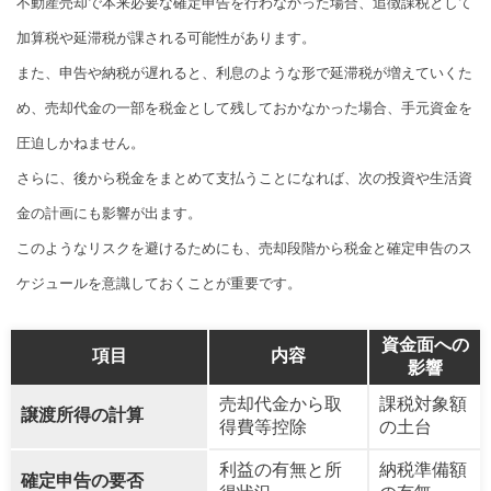
不動産売却で本来必要な確定申告を行わなかった場合、追徴課税として
加算税や延滞税が課される可能性があります。
また、申告や納税が遅れると、利息のような形で延滞税が増えていくた
め、売却代金の一部を税金として残しておかなかった場合、手元資金を
圧迫しかねません。
さらに、後から税金をまとめて支払うことになれば、次の投資や生活資
金の計画にも影響が出ます。
このようなリスクを避けるためにも、売却段階から税金と確定申告のス
ケジュールを意識しておくことが重要です。
資金面への
項目
内容
影響
売却代金から取
課税対象額
譲渡所得の計算
得費等控除
の土台
利益の有無と所
納税準備額
確定申告の要否