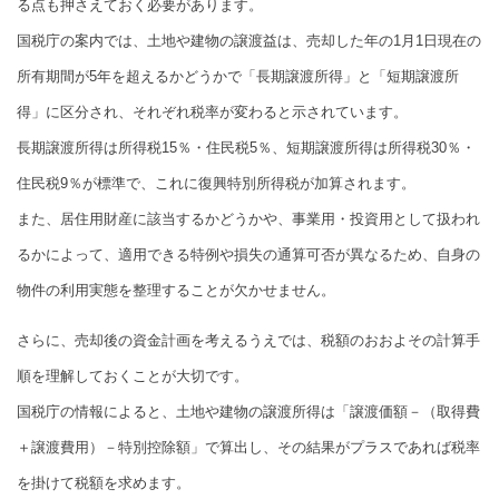
る点も押さえておく必要があります。
国税庁の案内では、土地や建物の譲渡益は、売却した年の1月1日現在の
所有期間が5年を超えるかどうかで「長期譲渡所得」と「短期譲渡所
得」に区分され、それぞれ税率が変わると示されています。
長期譲渡所得は所得税15％・住民税5％、短期譲渡所得は所得税30％・
住民税9％が標準で、これに復興特別所得税が加算されます。
また、居住用財産に該当するかどうかや、事業用・投資用として扱われ
るかによって、適用できる特例や損失の通算可否が異なるため、自身の
物件の利用実態を整理することが欠かせません。
さらに、売却後の資金計画を考えるうえでは、税額のおおよその計算手
順を理解しておくことが大切です。
国税庁の情報によると、土地や建物の譲渡所得は「譲渡価額－（取得費
＋譲渡費用）－特別控除額」で算出し、その結果がプラスであれば税率
を掛けて税額を求めます。