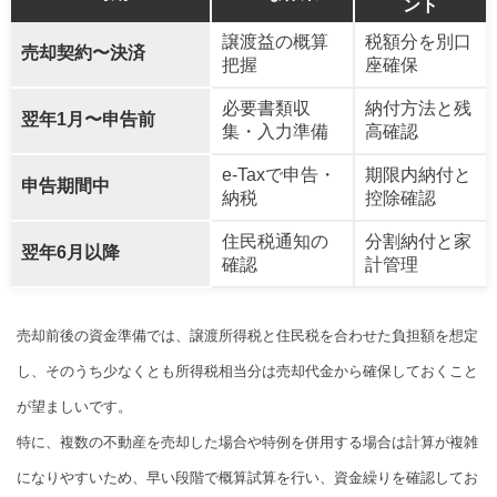
ント
譲渡益の概算
税額分を別口
売却契約〜決済
把握
座確保
必要書類収
納付方法と残
翌年1月〜申告前
集・入力準備
高確認
e-Taxで申告・
期限内納付と
申告期間中
納税
控除確認
住民税通知の
分割納付と家
翌年6月以降
確認
計管理
売却前後の資金準備では、譲渡所得税と住民税を合わせた負担額を想定
し、そのうち少なくとも所得税相当分は売却代金から確保しておくこと
が望ましいです。
特に、複数の不動産を売却した場合や特例を併用する場合は計算が複雑
になりやすいため、早い段階で概算試算を行い、資金繰りを確認してお