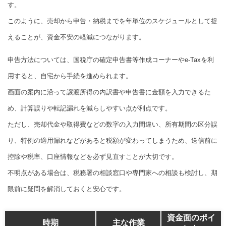
す。
このように、売却から申告・納税までを年単位のスケジュールとして捉
えることが、資金不安の軽減につながります。
申告方法については、国税庁の確定申告書等作成コーナーやe-Taxを利
用すると、自宅から手続を進められます。
画面の案内に沿って譲渡所得の内訳書や申告書に金額を入力できるた
め、計算誤りや転記漏れを減らしやすい点が利点です。
ただし、売却代金や取得費などの数字の入力間違い、所有期間の区分誤
り、特例の適用漏れなどがあると税額が変わってしまうため、送信前に
控除や税率、口座情報などを必ず見直すことが大切です。
不明点がある場合は、税務署の相談窓口や専門家への相談も検討し、期
限前に疑問を解消しておくと安心です。
資金面のポイ
時期
主な作業