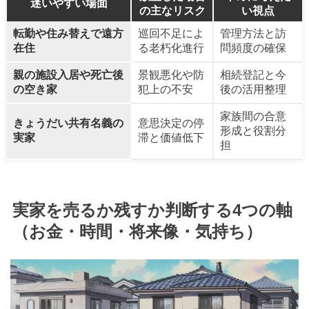
迷いやすい場面
の主なリスク
い視点
転勤や住み替えで遠方
巡回不足によ
管理方法と訪
在住
る老朽化進行
問頻度の確保
親の施設入居や死亡後
景観悪化や防
相続登記と今
の空き家
犯上の不安
後の活用整理
家族間の合意
きょうだい共有名義の
意思決定の停
形成と役割分
実家
滞と価値低下
担
実家を売るか残すか判断する4つの軸
（お金・時間・将来像・気持ち）