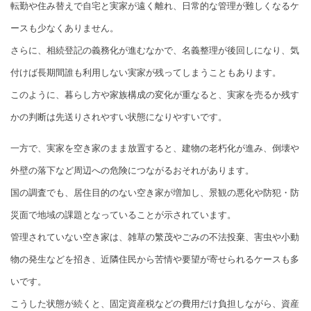
転勤や住み替えで自宅と実家が遠く離れ、日常的な管理が難しくなるケ
ースも少なくありません。
さらに、相続登記の義務化が進むなかで、名義整理が後回しになり、気
付けば長期間誰も利用しない実家が残ってしまうこともあります。
このように、暮らし方や家族構成の変化が重なると、実家を売るか残す
かの判断は先送りされやすい状態になりやすいです。
一方で、実家を空き家のまま放置すると、建物の老朽化が進み、倒壊や
外壁の落下など周辺への危険につながるおそれがあります。
国の調査でも、居住目的のない空き家が増加し、景観の悪化や防犯・防
災面で地域の課題となっていることが示されています。
管理されていない空き家は、雑草の繁茂やごみの不法投棄、害虫や小動
物の発生などを招き、近隣住民から苦情や要望が寄せられるケースも多
いです。
こうした状態が続くと、固定資産税などの費用だけ負担しながら、資産