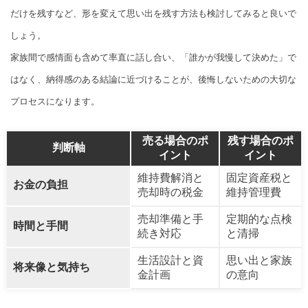
だけを残すなど、形を変えて思い出を残す方法も検討してみると良いで
しょう。
家族間で感情面も含めて率直に話し合い、「誰かが我慢して決めた」で
はなく、納得感のある結論に近づけることが、後悔しないための大切な
プロセスになります。
売る場合のポ
残す場合のポ
判断軸
イント
イント
維持費解消と
固定資産税と
お金の負担
売却時の税金
維持管理費
売却準備と手
定期的な点検
時間と手間
続き対応
と清掃
生活設計と資
思い出と家族
将来像と気持ち
金計画
の意向