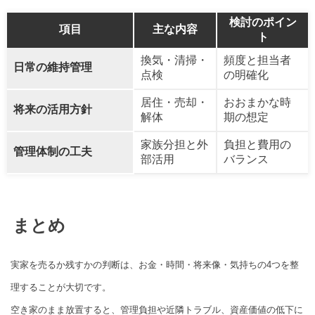
検討のポイン
項目
主な内容
ト
換気・清掃・
頻度と担当者
日常の維持管理
点検
の明確化
居住・売却・
おおまかな時
将来の活用方針
解体
期の想定
家族分担と外
負担と費用の
管理体制の工夫
部活用
バランス
まとめ
実家を売るか残すかの判断は、お金・時間・将来像・気持ちの4つを整
理することが大切です。
空き家のまま放置すると、管理負担や近隣トラブル、資産価値の低下に