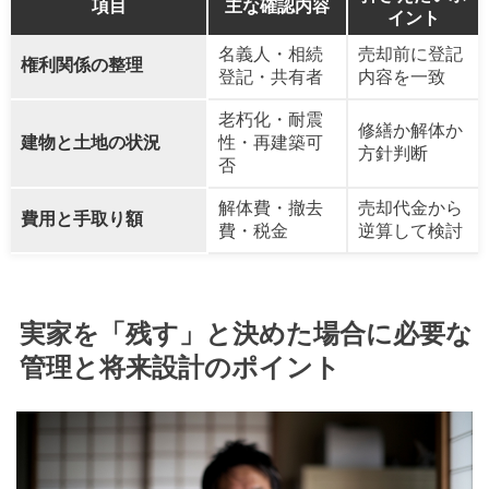
項目
主な確認内容
イント
名義人・相続
売却前に登記
権利関係の整理
登記・共有者
内容を一致
老朽化・耐震
修繕か解体か
建物と土地の状況
性・再建築可
方針判断
否
解体費・撤去
売却代金から
費用と手取り額
費・税金
逆算して検討
実家を「残す」と決めた場合に必要な
管理と将来設計のポイント