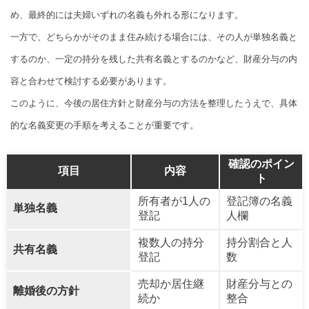
め、最終的には夫婦いずれの名義も外れる形になります。
一方で、どちらかがそのまま住み続ける場合には、その人が単独名義と
するのか、一定の持分を残した共有名義とするのかなど、財産分与の内
容と合わせて検討する必要があります。
このように、今後の居住方針と財産分与の方法を整理したうえで、具体
的な名義変更の手順を考えることが重要です。
確認のポイン
項目
内容
ト
所有者が1人の
登記簿の名義
単独名義
登記
人欄
複数人の持分
持分割合と人
共有名義
登記
数
売却か居住継
財産分与との
離婚後の方針
続か
整合