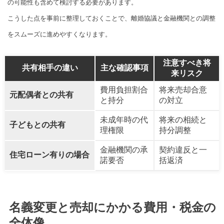
の可能性も含めて検討する必要があります。
こうした点を事前に整理しておくことで、離婚協議と金融機関との調整
をスムーズに進めやすくなります。
注意すべき将
共有相手の違い
主な確認事項
来リスク
費用負担割合
将来売却合意
元配偶者との共有
と持分
の対立
未成年時の代
将来の相続と
子どもとの共有
理権限
持分調整
金融機関の承
契約違反と一
住宅ローン有りの場合
諾要否
括返済
名義変更と売却にかかる費用・税金の
全体像