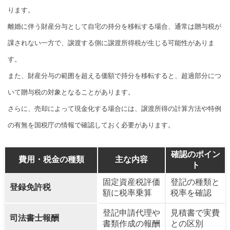
ります。
離婚に伴う財産分与として自宅の持分を移転する場合、通常は贈与税が
課されない一方で、譲渡する側に譲渡所得税が生じる可能性がありま
す。
また、財産分与の範囲を超える価額で持分を移転すると、超過部分につ
いて贈与税の対象となることがあります。
さらに、売却によって現金化する場合には、譲渡所得の計算方法や特例
の有無を国税庁の情報で確認しておく必要があります。
確認のポイン
費用・税金の種類
主な内容
ト
固定資産税評価
登記の種類と
登録免許税
額に税率乗算
税率を確認
登記申請代理や
見積書で実費
司法書士報酬
書類作成の報酬
との区別