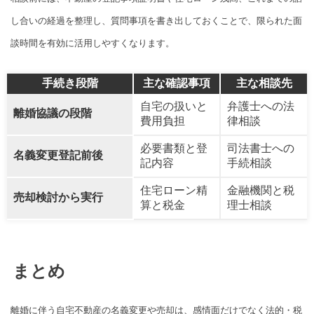
し合いの経過を整理し、質問事項を書き出しておくことで、限られた面
談時間を有効に活用しやすくなります。
手続き段階
主な確認事項
主な相談先
自宅の扱いと
弁護士への法
離婚協議の段階
費用負担
律相談
必要書類と登
司法書士への
名義変更登記前後
記内容
手続相談
住宅ローン精
金融機関と税
売却検討から実行
算と税金
理士相談
まとめ
離婚に伴う自宅不動産の名義変更や売却は、感情面だけでなく法的・税