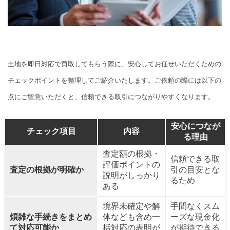
土地を即日対応で買取してもらう際に、安心してお任せいただくための
チェックポイントを整理してご紹介いたします。ご依頼の際には以下の
点にご留意いただくと、信頼できる取引につながりやすくなります。
安心につなが
チェック項目
内容
る理由
査定額の根拠・
信頼できる取
評価ポイントの
査定の根拠が明確か
引の目安とな
説明がしっかり
るため
ある
境界未確定や解
手間なくスム
煩雑な手続きをまとめ
体なども含め一
ーズな現金化
て対応可能か
括対応の表明が
が期待できる