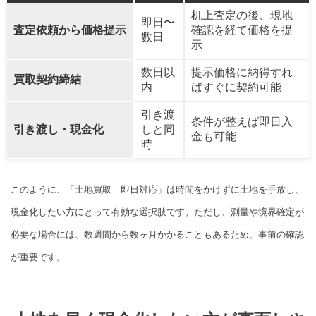
机上査定の後、現地
即日〜
査定依頼から価格提示
確認を経て価格を提
数日
示
数日以
提示価格に納得すれ
買取契約締結
内
ばすぐに契約可能
引き渡
条件が整えば即日入
引き渡し・現金化
しと同
金も可能
時
このように、「土地買取 即日対応」は時間をかけずに土地を手放し、
現金化したい方にとって有効な選択肢です。ただし、測量や境界確定が
必要な場合には、数週間から数ヶ月かかることもあるため、事前の確認
が重要です。