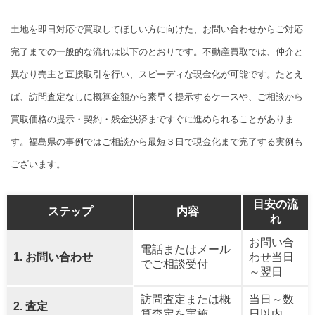
土地を即日対応で買取してほしい方に向けた、お問い合わせからご対応
完了までの一般的な流れは以下のとおりです。不動産買取では、仲介と
異なり売主と直接取引を行い、スピーディな現金化が可能です。たとえ
ば、訪問査定なしに概算金額から素早く提示するケースや、ご相談から
買取価格の提示・契約・残金決済まですぐに進められることがありま
す。福島県の事例ではご相談から最短３日で現金化まで完了する実例も
ございます。
目安の流
ステップ
内容
れ
お問い合
電話またはメール
1. お問い合わせ
わせ当日
でご相談受付
～翌日
訪問査定または概
当日～数
2. 査定
算査定を実施
日以内