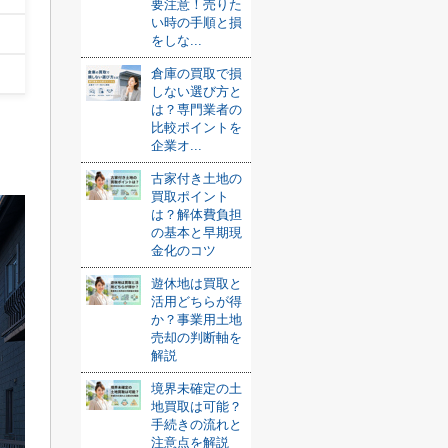
要注意！売りた
い時の手順と損
をしな...
倉庫の買取で損
しない選び方と
は？専門業者の
比較ポイントを
企業オ...
古家付き土地の
買取ポイント
は？解体費負担
の基本と早期現
金化のコツ
遊休地は買取と
活用どちらが得
か？事業用土地
売却の判断軸を
解説
境界未確定の土
地買取は可能？
手続きの流れと
注意点を解説