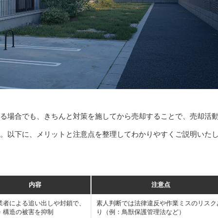
る場合でも、きちんと対策を施してから売却することで、売却活
。以下に、メリットと注意点を整理してわかりやすくご説明いた
内容
注意点
業者による追い出しや封鎖で、
素人判断では法律違反や作業ミスのリスク
・構造の被害を抑制
り（例：鳥獣保護管理法など）