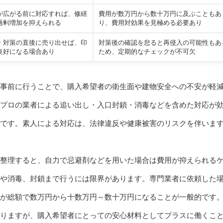
が広がる前に対応すれば、修繕
費用が数万円から数十万円に及ぶこともあ
過剰増加を抑えられる
り、費用対効果を見極める必要あり
・対策の直後に売り出せば、印
対策後の確認を怠ると再侵入の可能性もあ
良好になる場合あり
ため、定期的なチェックが不可欠
事前に行うことで、購入希望者の衛生面や建物安全への不安が軽
プロの業者による追い出し・入口封鎖・消毒などを含めた対応が
です。素人による対応は、法律違反や健康被害のリスクを伴いま
整理すると、自力で忌避剤などを用いた場合は費用が抑えられる
や消毒、封鎖まで行うには限界があります。専門業者に依頼した
が総額で数万円から十数万円～数十万円になることが一般的です
りますが、購入希望者にとっての安心材料としてプラスに働くこ