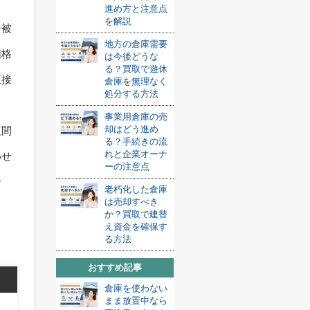
進め方と注意点
を解説
チ被
地方の倉庫需要
価格
は今後どうな
る？買取で遊休
直接
倉庫を無理なく
処分する方法
事業用倉庫の売
却はどう進め
夜間
る？手続きの流
れと企業オーナ
わせ
ーの注意点
せ
老朽化した倉庫
は売却すべき
か？買取で建替
え資金を確保す
る方法
おすすめ記事
倉庫を使わない
まま放置中なら