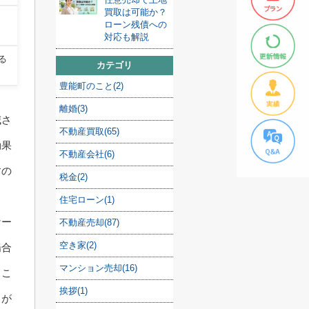
買取は可能か？
ローン残債への
対応も解説
る
カテゴリ
豊能町のこと(2)
離婚(3)
減さ
不動産買取(65)
効果
不動産会社(6)
すの
税金(2)
住宅ローン(1)
ケー
不動産売却(87)
空き家(2)
場合
マンション売却(16)
。こ
挨拶(1)
とが