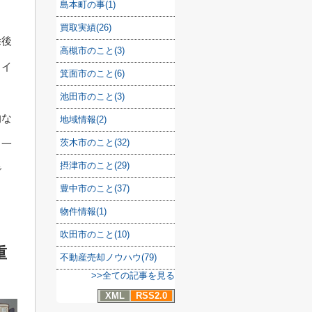
島本町の事(1)
買取実績(26)
除後
高槻市のこと(3)
。イ
箕面市のこと(6)
。
池田市のこと(3)
的な
地域情報(2)
茨木市のこと(32)
。一
摂津市のこと(29)
で
豊中市のこと(37)
物件情報(1)
吹田市のこと(10)
重
不動産売却ノウハウ(79)
>>全ての記事を見る
XML
RSS2.0