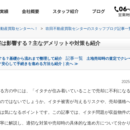
実績
会社概要
スタッフ紹介
ブログ
営業時間
不動産買取センターへ！
>
吹田不動産買取センターのスタッフブログ記事一
害は影響する？主なデメリットや対策も紹介
記事一覧
する？基礎から流れまで整理して紹介
土地売却時の査定でクレ
？安心して手続きを進める方法も紹介｜次へ ≫
2025
る方の中には、「イタチが住み着いていることで売却に不利にな
のではないでしょうか。イタチ被害が与えるリスクや、売却価格
は気になるポイントです。この記事では、イタチ問題が収益物件
寧に解説し、適切な対策や売却時の具体的な進め方について分か