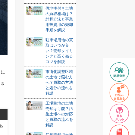
借地権付き土地
の買取相場は？
計算方法と事業
用投資用の売却
手順を解説
駐車場用地の買
取はいつが良
い？売却タイミ
ングと高く売る
コツを解説
市街化調整区域
動に
の土地で悩む方
へ？買取の方法
しま
と処分の流れを
解説
工場跡地の土地
売却は可能？汚
染土壌への対応
と買取の流れを
解説
あ
任意売却で土地