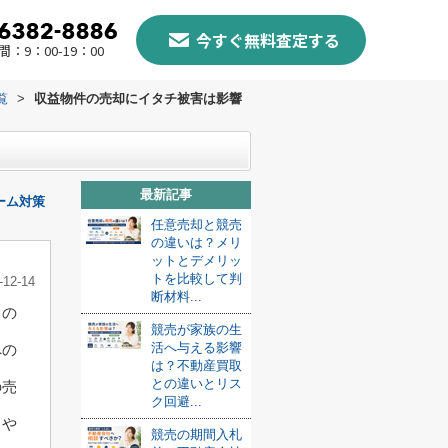
今すぐ無料査定する
：9：00-19：00
覧
>
収益物件の売却にイタチ被害は影響
最新記事
ーム対策
任意売却と競売
の違いは？メリ
ットとデメリッ
トを比較して判
-12-14
断材料...
るの
競売が家族の生
活へ与える影響
への
は？不動産買取
との違いとリス
の売
ク回避...
りや
競売の期間入札