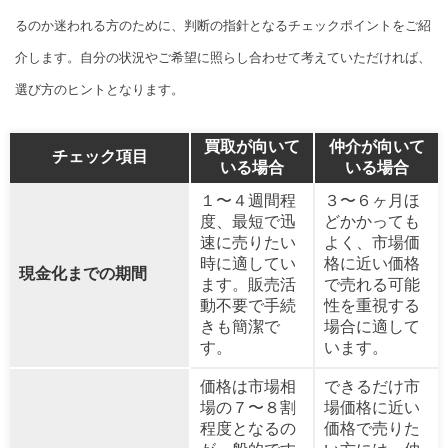
るのか迷われる方のために、判断の指針となるチェックポイントをご紹
介します。自分の状況やご希望に照らし合わせて考えていただければ、
選び方のヒントとなります。
買取が向いて
仲介が向いて
チェック項目
いる場合
いる場合
１〜４週間程
３〜６ヶ月ほ
度、最短で迅
どかかっても
速に売りたい
よく、市場価
時に適してい
格に近い価格
現金化までの期間
ます。販売活
で売れる可能
動不要で手続
性を重視する
きも簡潔で
場合に適して
す。
います。
価格は市場相
できるだけ市
場の７〜８割
場価格に近い
程度となるの
価格で売りた