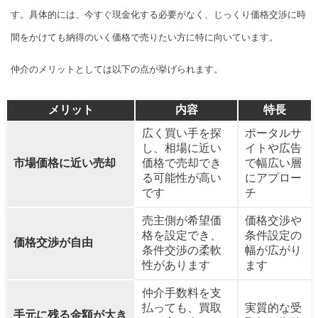
す。具体的には、今すぐ現金化する必要がなく、じっくり価格交渉に時
間をかけても納得のいく価格で売りたい方に特に向いています。
仲介のメリットとしては以下の点が挙げられます。
メリット
内容
特長
広く買い手を探
ポータルサ
し、相場に近い
イトや広告
市場価格に近い売却
価格で売却でき
で幅広い層
る可能性が高い
にアプロー
です
チ
売主側が希望価
価格交渉や
格を設定でき、
条件設定の
価格交渉が自由
条件交渉の柔軟
幅が広がり
性があります
ます
仲介手数料を支
払っても、買取
実質的な受
手元に残る金額が大き