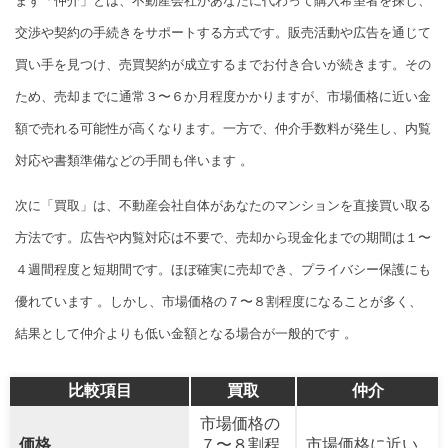
まず「仲介」とは、不動産会社があなたに代わって購入希望者を探し、
交渉や契約の手続きをサポートする方式です。販売活動や広告を通じて
買い手を見つけ、売買契約が成立するまでお付き合いが続きます。その
ため、売却までに通常３〜６か月程度かかりますが、市場価格に近い金
額で売れる可能性が高くなります。一方で、仲介手数料が発生し、内覧
対応や書類準備などの手間も伴います 。
次に「買取」は、不動産会社自体があなたのマンションを直接買い取る
方法です。広告や内覧対応は不要で、売却から現金化までの期間は１〜
４週間程度と短期間です。ほぼ確実に売却でき、プライバシー保護にも
優れています 。しかし、市場価格の７〜８割程度になることが多く、
結果として仲介よりも低い金額となる場合が一般的です 。
比較項目
買取
仲介
市場価格の
価格
７〜８割程
市場価格に近い