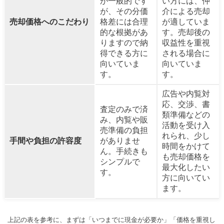
が一般的です
い方には、仲
が、その分価
介による売却
売却価格へのこだわり
格差には合理
が適していま
的な根拠があ
す。売却後の
りますので納
収益性を重視
得できる方に
される場合に
向いていま
向いていま
す。
す。
広告や内覧対
応、交渉、書
査定のみで済
類準備などの
み、内覧や販
活動を受け入
売準備の負担
れられ、少し
手間や負担の許容度
がありませ
時間をかけて
ん。手続きも
も売却価格を
シンプルで
最大化したい
す。
方に向いてい
ます。
上記の表を参考に、まずは「いつまでに現金が必要か」「価格を重視し