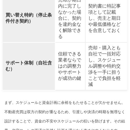
内に完了し
契約書に特記事
なかった場
項として記載
買い替え特約（停止条
合に、契約
し、売主と期日
件付き契約）
を違約金な
や最低価格など
く解除でき
を合意しておく
る
売却・購入とも
信頼できる
自社で一括対応
業者ならで
し、スケジュー
サポート体制（自社含
はの調整力
ル調整や特約交
む）
やサポート
渉を一手に担う
が成功の鍵
ことで負担を軽
減
まず、スケジュールと資金計画に余裕をもたせることが欠かせません。
不動産売買は双方の契約が重なるため、引渡しや決済の時期を無理なく
設計することで、資金の不安やスケジュールの狂いを防げます。その結