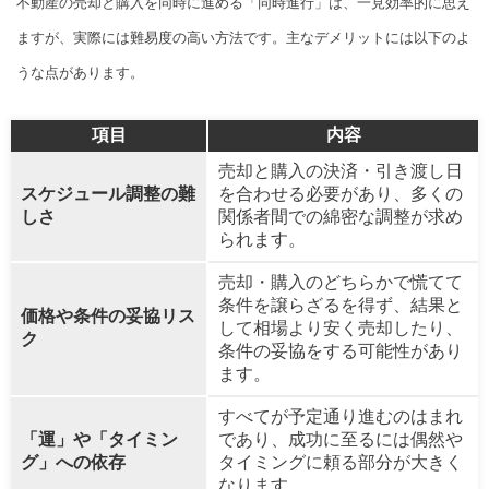
不動産の売却と購入を同時に進める「同時進行」は、一見効率的に思え
ますが、実際には難易度の高い方法です。主なデメリットには以下のよ
うな点があります。
項目
内容
売却と購入の決済・引き渡し日
スケジュール調整の難
を合わせる必要があり、多くの
しさ
関係者間での綿密な調整が求め
られます。
売却・購入のどちらかで慌てて
条件を譲らざるを得ず、結果と
価格や条件の妥協リス
して相場より安く売却したり、
ク
条件の妥協をする可能性があり
ます。
すべてが予定通り進むのはまれ
「運」や「タイミン
であり、成功に至るには偶然や
グ」への依存
タイミングに頼る部分が大きく
なります。