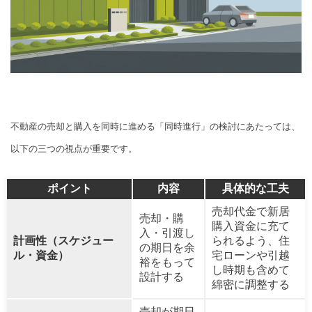
不動産の売却と購入を同時に進める「同時進行」の検討にあたっては、
以下の三つの視点が重要です。
ポイント
内容
具体的な工夫
売却代金で新居
売却・購
購入資金に充て
入・引渡し
計画性（スケジュー
られるよう、住
の期日を余
ル・資金）
宅ローンや引越
裕をもって
し時期も含めて
設計する
綿密に調整する
売却が期日