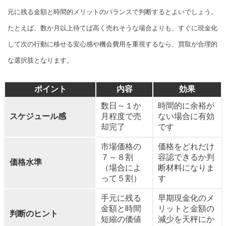
元に残る金額と時間的メリットのバランスで判断するとよいでしょう。
たとえば、数か月以上待てば高く売れそうな場合よりも、すぐに現金化
して次の行動に移せる安心感や機会費用を重視するなら、買取が合理的
な選択肢となります。
ポイント
内容
効果
数日～１か
時間的に余裕が
スケジュール感
月程度で売
ない場合に有効
却完了
です
市場価格の
価格をどれだけ
７～８割
容認できるか判
価格水準
（場合によ
断材料になりま
って５割）
す
手元に残る
早期現金化のメ
金額と時間
リットと金額の
判断のヒント
短縮の価値
減少を天秤にか