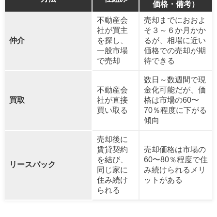
価格・備考）
不動産会
売却までにおおよ
社が買主
そ３～６か月かか
仲介
を探し、
るが、相場に近い
一般市場
価格での売却が期
で売却
待できる
数日～数週間で現
不動産会
金化可能だが、価
買取
社が直接
格は市場の60〜
買い取る
70％程度に下がる
傾向
売却後に
賃貸契約
売却価格は市場の
を結び、
60〜80％程度で住
リースバック
同じ家に
み続けられるメリ
住み続け
ットがある
られる