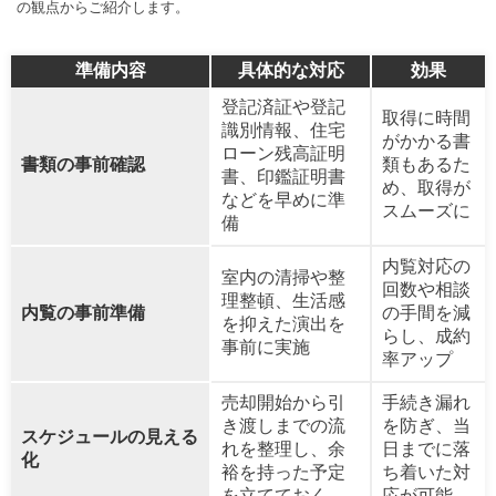
の観点からご紹介します。
準備内容
具体的な対応
効果
登記済証や登記
取得に時間
識別情報、住宅
がかかる書
ローン残高証明
書類の事前確認
類もあるた
書、印鑑証明書
め、取得が
などを早めに準
スムーズに
備
内覧対応の
室内の清掃や整
回数や相談
理整頓、生活感
内覧の事前準備
の手間を減
を抑えた演出を
らし、成約
事前に実施
率アップ
売却開始から引
手続き漏れ
き渡しまでの流
を防ぎ、当
スケジュールの見える
れを整理し、余
日までに落
化
裕を持った予定
ち着いた対
を立てておく
応が可能