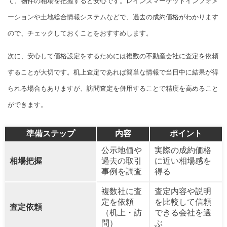
て、物件の相場を把握すると安心です。レインズマーケットインフォメ
ーションや土地総合情報システムなどで、過去の成約価格がわかります
ので、チェックしておくことをおすすめします。
次に、安心して価格設定をするためには複数の不動産会社に査定を依頼
することが大切です。机上査定であれば簡単な情報で当日中に結果が得
られる場合もありますが、訪問査定を併用することで精度を高めること
ができます。
準備ステップ
内容
ポイント
公示地価や
実際の成約価格
相場把握
過去の取引
に近い相場感を
事例を調査
得る
複数社に査
査定内容や説明
定を依頼
を比較して信頼
査定依頼
（机上・訪
できる会社を選
問）
ぶ