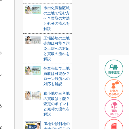
市街化調整区域
の土地で悩む方
へ？買取の方法
と処分の流れを
解説
工場跡地の土地
売却は可能？汚
染土壌への対応
る
と買取の流れを
解説
任意売却で土地
も
買取は可能か？
ローン残債への
対応も解説
狭小地や三角地
の買取は可能？
査定のポイント
あ
と売却の流れを
解説
崖地や傾斜地の
な
土地でお悩みで