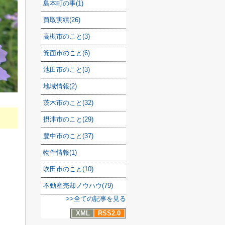
島本町の事(1)
買取実績(26)
高槻市のこと(3)
箕面市のこと(6)
池田市のこと(3)
地域情報(2)
茨木市のこと(32)
摂津市のこと(29)
豊中市のこと(37)
物件情報(1)
吹田市のこと(10)
不動産売却ノウハウ(79)
>>全ての記事を見る
XML
RSS2.0