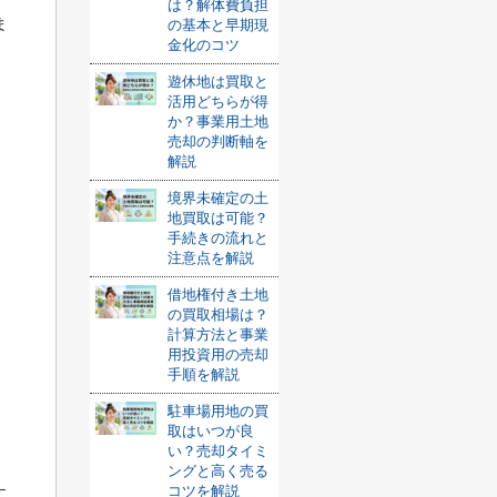
は？解体費負担
ま
の基本と早期現
金化のコツ
遊休地は買取と
活用どちらが得
か？事業用土地
売却の判断軸を
解説
境界未確定の土
地買取は可能？
手続きの流れと
注意点を解説
借地権付き土地
の買取相場は？
計算方法と事業
用投資用の売却
手順を解説
駐車場用地の買
取はいつが良
い？売却タイミ
ングと高く売る
コツを解説
に