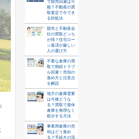
で競売回避は可
能？不動産の買
取査定で今でき
る対処法
競売と不動産会
社の買取どっち
が得？住宅ロー
ン返済が厳しい
人の選び方
不要な倉庫の買
取で相続トラブ
ル回避！売却の
進め方と注意点
を解説
地方の倉庫需要
は今後どうな
る？買取で遊休
不
倉庫を無理なく
処分する方法
事業用倉庫の売
く
却はどう進め
る？手続きの流