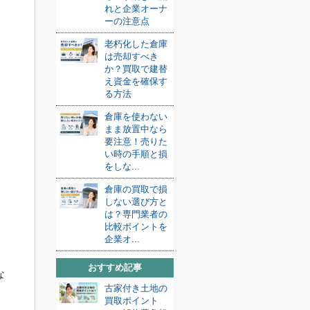
れと企業オーナ
ーの注意点
老朽化した倉庫
は売却すべき
か？買取で建替
え資金を確保す
る方法
倉庫を使わない
まま放置中なら
要注意！売りた
い時の手順と損
をしな...
倉庫の買取で損
しない選び方と
は？専門業者の
比較ポイントを
企業オ...
おすすめ記事
な
古家付き土地の
買取ポイント