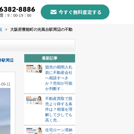
今すぐ無料査定する
：9：00-19：00
覧
>
大阪府豊能町の光風台駅周辺の不動
最新記事
井駅周辺
競売の期間入札
前に不動産会社
へ相談すべき
か？売却が可能
-09-11
か判断す...
不動産買取で競
売より得する条
件は？相場を理
解して少しでも
高く売...
住宅ローン滞納