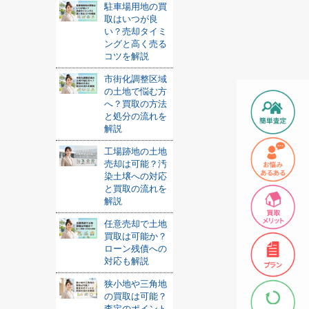
駐車場用地の買
取はいつが良
い？売却タイミ
ングと高く売る
コツを解説
市街化調整区域
の土地で悩む方
へ？買取の方法
と処分の流れを
解説
工場跡地の土地
売却は可能？汚
染土壌への対応
と買取の流れを
解説
任意売却で土地
買取は可能か？
ローン残債への
対応も解説
狭小地や三角地
の買取は可能？
査定のポイント