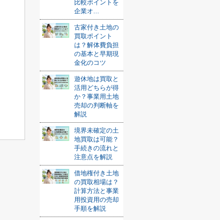
比較ポイントを
企業オ...
古家付き土地の
買取ポイント
は？解体費負担
の基本と早期現
金化のコツ
遊休地は買取と
活用どちらが得
か？事業用土地
売却の判断軸を
解説
境界未確定の土
地買取は可能？
手続きの流れと
注意点を解説
借地権付き土地
の買取相場は？
計算方法と事業
用投資用の売却
手順を解説