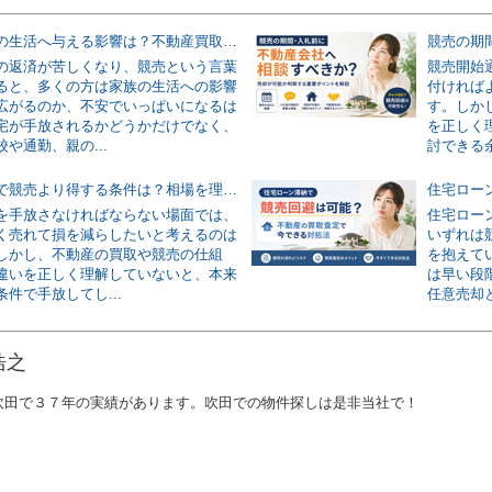
競売が家族の生活へ与える影響は？不動産買取との違いとリスク回避策を解説
の返済が苦しくなり、競売という言葉
競売開始
ると、多くの方は家族の生活への影響
付ければ
広がるのか、不安でいっぱいになるは
す。しか
宅が手放されるかどうかだけでなく、
を正しく
や通勤、親の...
討できる余
不動産買取で競売より得する条件は？相場を理解して少しでも高く売る方法
を手放さなければならない場面では、
住宅ロー
く売れて損を減らしたいと考えるのは
いずれは
しかし、不動産の買取や競売の仕組
を抱えて
違いを正しく理解していないと、本来
は早い段
件で手放してし...
任意売却と
浩之
吹田で３７年の実績があります。吹田での物件探しは是非当社で！