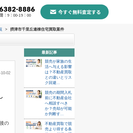
今すぐ無料査定する
：9：00-19：00
覧
>
摂津市千里丘連棟住宅買取案件
最新記事
競売が家族の生
活へ与える影響
は？不動産買取
-10-02
との違いとリス
ク回避...
競売の期間入札
し
前に不動産会社
へ相談すべき
か？売却が可能
か判断す...
後の
不動産買取で競
売より得する条