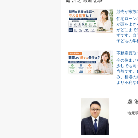
處 浩之 最新記事
住宅ローン
が頭をよぎ
がどこまで
ずです。自
子どもの学校
今の住まい
少しでも高
当然です。
み、相場の
より不利な条
處 
地元