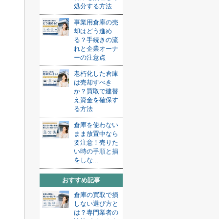
処分する方法
事業用倉庫の売
却はどう進め
る？手続きの流
れと企業オーナ
ーの注意点
老朽化した倉庫
は売却すべき
か？買取で建替
え資金を確保す
る方法
倉庫を使わない
まま放置中なら
要注意！売りた
い時の手順と損
をしな...
おすすめ記事
倉庫の買取で損
しない選び方と
は？専門業者の