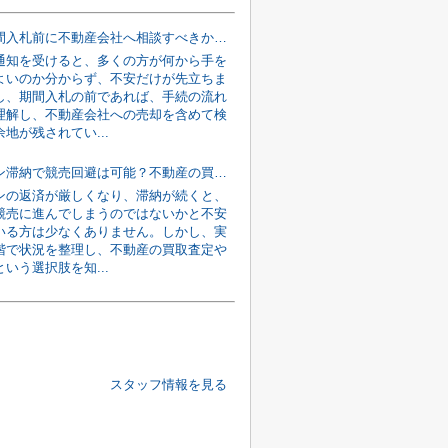
競売の期間入札前に不動産会社へ相談すべきか？売却が可能か判断する重要ポイントを解説
通知を受けると、多くの方が何から手を
よいのか分からず、不安だけが先立ちま
し、期間入札の前であれば、手続の流れ
理解し、不動産会社への売却を含めて検
地が残されてい...
住宅ローン滞納で競売回避は可能？不動産の買取査定で今できる対処法
ンの返済が厳しくなり、滞納が続くと、
競売に進んでしまうのではないかと不安
いる方は少なくありません。しかし、実
階で状況を整理し、不動産の買取査定や
いう選択肢を知...
スタッフ情報を見る