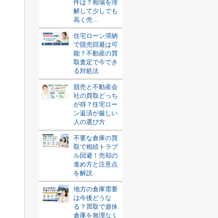
件は？相場を理
解して少しでも
高く売...
住宅ローン滞納
で競売回避は可
能？不動産の買
取査定で今でき
る対処法
競売と不動産会
社の買取どっち
が得？住宅ロー
ン返済が厳しい
人の選び方
不要な倉庫の買
取で相続トラブ
ル回避！売却の
進め方と注意点
を解説
地方の倉庫需要
は今後どうな
る？買取で遊休
倉庫を無理なく