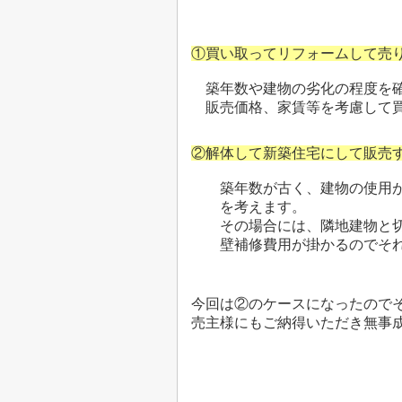
①買い取ってリフォームして売
築年数や建物の劣化の程度を確
販売価格、家賃等
を考慮して
②解体して新築住宅にして販売
築年数が古く、建物の使用が
を考えます。
その場合には、隣地建物と切
壁補修費用が掛かる
のでそ
今回は②のケースになったので
売主様にもご納得いただき無事