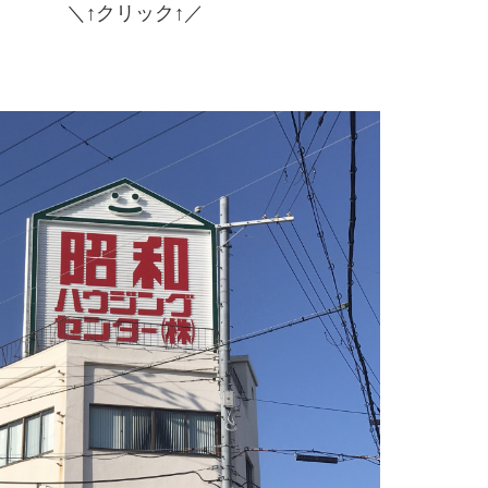
＼↑クリック↑／