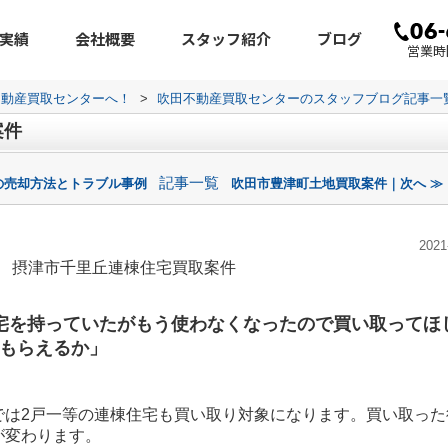
実績
会社概要
スタッフ紹介
ブログ
営業時間
不動産買取センターへ！
>
吹田不動産買取センターのスタッフブログ記事一
案件
記事一覧
の売却方法とトラブル事例
吹田市豊津町土地買取案件｜次へ ≫
2021
摂津市千里丘連棟住宅買取案件
宅を持っていたがもう使わなくなったので買い取ってほ
もらえるか」
では2戸一等の連棟住宅も買い取り対象になります。買い取った
が変わります。