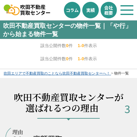
会社
コラム
実績
概要
吹田不動産買取センターの物件一覧｜「や行」
から始まる物件一覧
該当公開件数
0
件
1-0
件表示
該当公開件数
0
件
1-0
件表示
吹田エリアで不動産買取のことなら吹田不動産買取センターへ！
>
物件一覧
吹田不動産買取センターが
3
選ばれる
つの理由