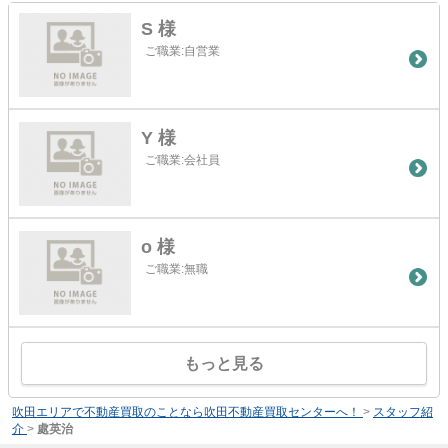
S 様
ご職業:自営業
Y 様
ご職業:会社員
o 様
ご職業:無職
もっと見る
吹田エリアで不動産買取のことなら吹田不動産買取センターへ！
>
スタッフ紹
介
>
處英治