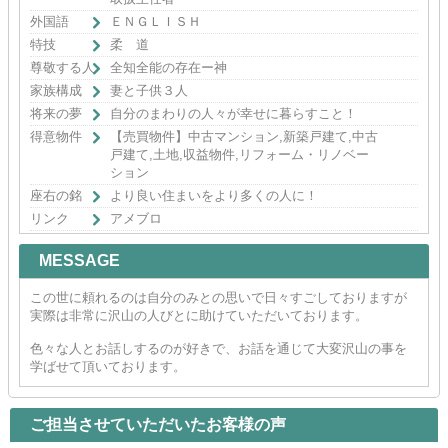
外国語
ＥＮＧＬＩＳＨ
特技
柔 道
尊敬する人
全知全能の存在ー神
家族構成
妻と子供３人
将来の夢
自分のまわりの人々が幸せに暮らすこと！
得意物件
【売買物件】中古マンション,新築戸建て,中古
戸建て,土地,収益物件,リフォーム・リノベー
ション
座右の銘
より良い住まいをより多くの人に！
リンク
アメブロ
MESSAGE
この世に頼れるのは自分のみとの思いで日々すごしておりますが
実際は非常に沢山の人びとに助けていただいております。
色々な人とお話しするのが好きで、お話を通じて大変沢山の事を
学ばせて頂いております。
ご担当させていただいたお客様の声