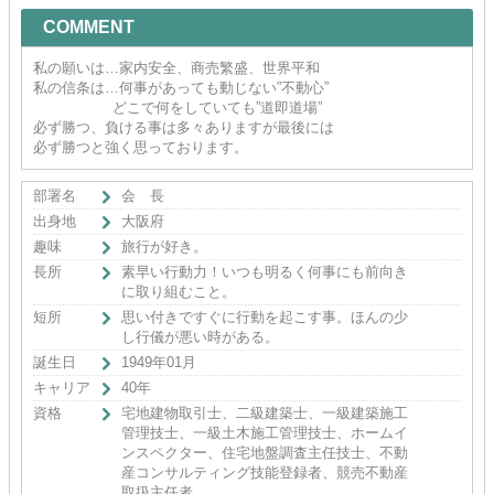
COMMENT
私の願いは…家内安全、商売繁盛、世界平和
私の信条は…何事があっても動じない”不動心”
どこで何をしていても”道即道場”
必ず勝つ、負ける事は多々ありますが最後には
必ず勝つと強く思っております。
部署名
会 長
出身地
大阪府
趣味
旅行が好き。
長所
素早い行動力！いつも明るく何事にも前向き
に取り組むこと。
短所
思い付きですぐに行動を起こす事。ほんの少
し行儀が悪い時がある。
誕生日
1949年01月
キャリア
40年
資格
宅地建物取引士、二級建築士、一級建築施工
管理技士、一級土木施工管理技士、ホームイ
ンスペクター、住宅地盤調査主任技士、不動
産コンサルティング技能登録者、競売不動産
取扱主任者