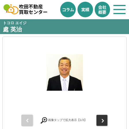
会社
コラム
実績
概要
トコロ エイジ
處 英治
前
次
画像タップで拡大表示【
1
/3】