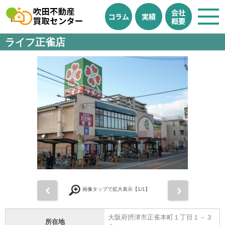
会社
コラム
実績
概要
ライフ正雀店
前
次
画像タップで拡大表示【
1
/1】
大阪府摂津市正雀本町１丁目１－３
所在地