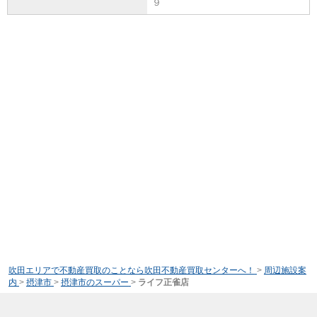
９
吹田エリアで不動産買取のことなら吹田不動産買取センターへ！
>
周辺施設案
内
>
摂津市
>
摂津市のスーパー
>
ライフ正雀店