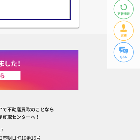
アで不動産買取のことなら
産買取センターへ！
27
市朝日町19番16号