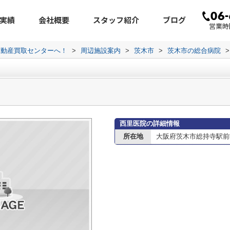
実績
会社概要
スタッフ紹介
ブログ
営業時間
不動産買取センターへ！
>
周辺施設案内
>
茨木市
>
茨木市の総合病院
>
西里医院の詳細情報
所在地
大阪府茨木市総持寺駅前町