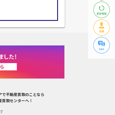
アで不動産買取のことなら
産買取センターへ！
27