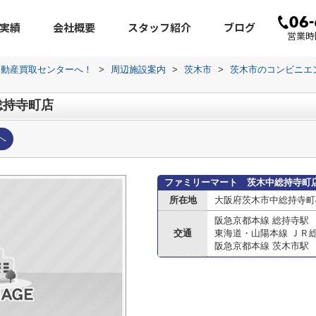
実績
会社概要
スタッフ紹介
ブログ
営業時間
不動産買取センターへ！
>
周辺施設案内
>
茨木市
>
茨木市のコンビニエ
総持寺町店
へ
ファミリーマート 茨木中総持寺町
所在地
大阪府茨木市中総持寺町4
阪急京都本線 総持寺駅
交通
東海道・山陽本線 ＪＲ
阪急京都本線 茨木市駅