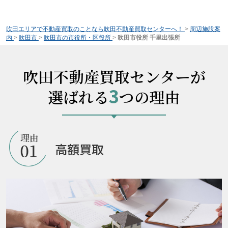
吹田エリアで不動産買取のことなら吹田不動産買取センターへ！
>
周辺施設案
内
>
吹田市
>
吹田市の市役所・区役所
>
吹田市役所 千里出張所
吹田不動産買取センターが
3
選ばれる
つの理由
高額買取