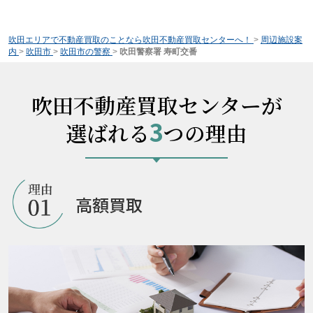
吹田エリアで不動産買取のことなら吹田不動産買取センターへ！
>
周辺施設案
内
>
吹田市
>
吹田市の警察
>
吹田警察署 寿町交番
吹田不動産買取センターが
3
選ばれる
つの理由
高額買取