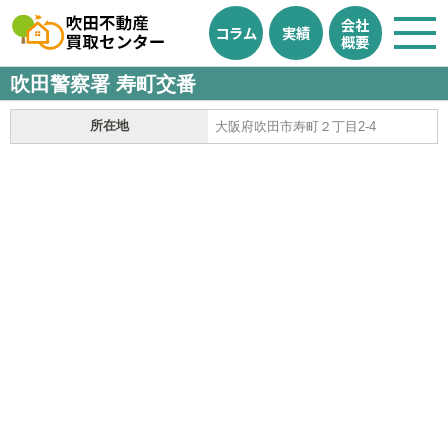
会社
コラム
実績
概要
吹田警察署 寿町交番
所在地
大阪府吹田市寿町２丁目2-4