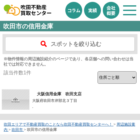
会社
コラム
実績
概要
吹田市の信用金庫
スポットを絞り込む
※物件情報の周辺施設紹介のページであり、各店舗への問い合わせは当
社では対応できません。
該当件数
1
件
大阪信用金庫 吹田支店
大阪府吹田市岸部北３丁目
-
吹田エリアで不動産買取のことなら吹田不動産買取センターへ！
>
周辺施設案
内
>
吹田市
>
吹田市の信用金庫