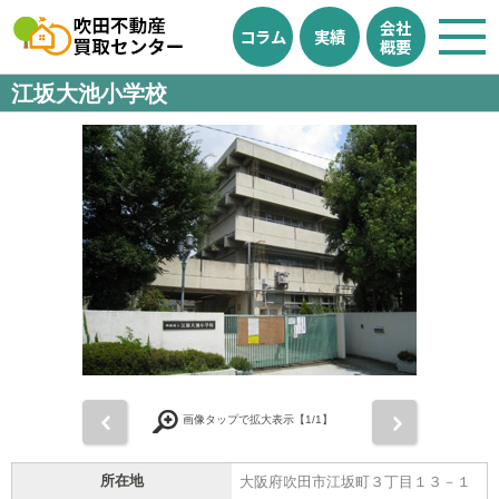
会社
コラム
実績
概要
江坂大池小学校
前
次
画像タップで拡大表示【
1
/1】
所在地
大阪府吹田市江坂町３丁目１３－１