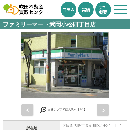
会社
コラム
実績
概要
ファミリーマート武岡小松四丁目店
前
次
画像タップで拡大表示【
1
/1】
大阪府大阪市東淀川区小松４丁目１
所在地