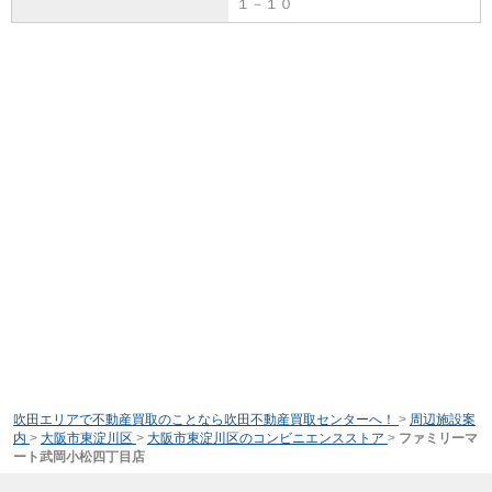
１－１０
吹田エリアで不動産買取のことなら吹田不動産買取センターへ！
>
周辺施設案
内
>
大阪市東淀川区
>
大阪市東淀川区のコンビニエンスストア
>
ファミリーマ
ート武岡小松四丁目店