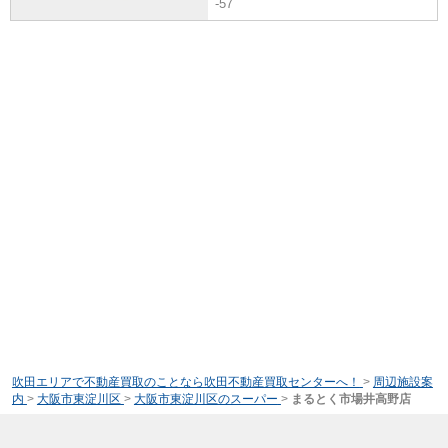
-57
吹田エリアで不動産買取のことなら吹田不動産買取センターへ！
>
周辺施設案
内
>
大阪市東淀川区
>
大阪市東淀川区のスーパー
>
まるとく市場井高野店