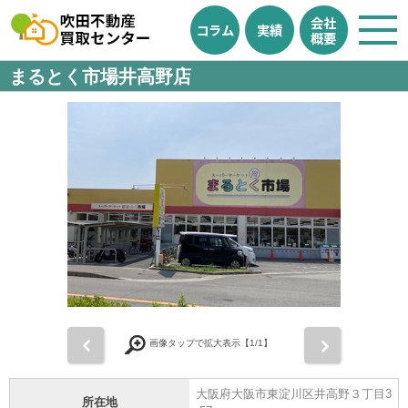
会社
コラム
実績
概要
まるとく市場井高野店
前
次
画像タップで拡大表示【
1
/1】
大阪府大阪市東淀川区井高野３丁目3
所在地