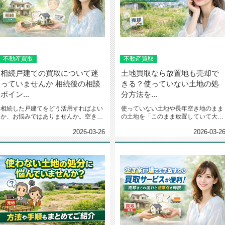
不動産買取
不動産買取
相続戸建ての買取について迷
土地買取なら放置地も売却で
っていませんか 相続後の相談
きる？使っていない土地の処
ポイン...
分方法を...
相続した戸建てをどう活用すればよい
使っていない土地や長年空き地のまま
か、お悩みではありませんか。空き家
の土地を「このまま放置していて大丈
のまま放置して管理や維持費が膨...
夫だろうか」と悩まれていません...
2026-03-26
2026-03-2