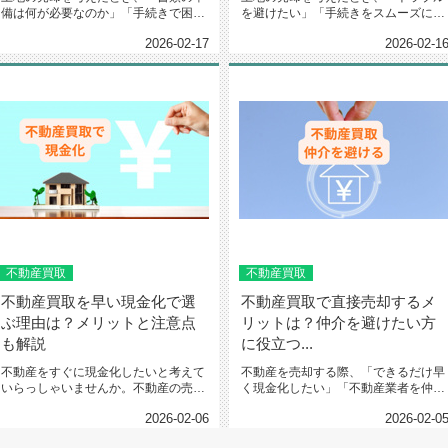
備は何が必要なのか」「手続きで困ら
を避けたい」「手続きをスムーズに済
ないためにはどうしたら良いのか...
ませたい」と感じる方は多いもの...
2026-02-17
2026-02-1
不動産買取
不動産買取
不動産買取を早い現金化で選
不動産買取で直接売却するメ
ぶ理由は？メリットと注意点
リットは？仲介を避けたい方
も解説
に役立つ...
不動産をすぐに現金化したいと考えて
不動産を売却する際、「できるだけ早
いらっしゃいませんか。不動産の売却
く現金化したい」「不動産業者を仲介
は時間がかかるというイメージを...
せずにシンプルに売りたい」とお...
2026-02-06
2026-02-0