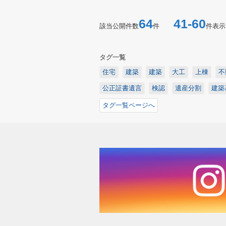
64
41-60
該当公開件数
件
件表示
タグ一覧
住宅
建築
建築
大工
上棟
不
公正証書遺言
検認
遺産分割
建築
タグ一覧ページへ