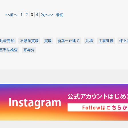
<<前へ
1
2
3
4
次へ>>
最初
動産売却
不動産買取
買取
新築一戸建て
足場
工事進捗
棟上
基準法検査
寄与分