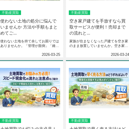
不動産買取
不動産買取
使わない土地の処分に悩んで
空き家戸建てを手放すなら買
いませんか 方法や手順もまと
取サービスが便利！売却まで
めてご...
の流れと...
使わない土地を持て余してお困りでは
家族が住まなくなった戸建てを空き家
ありませんか。「管理が面倒」「維持
のまま放置していませんか。空き家に
費がかさむ」と日々感じている方...
は維持管理の手間や費用がかかり...
2026-03-25
2026-03-2
不動産買取
不動産買取
土地買取でお悩みの方必見！
土地買取で早く売る方法はど