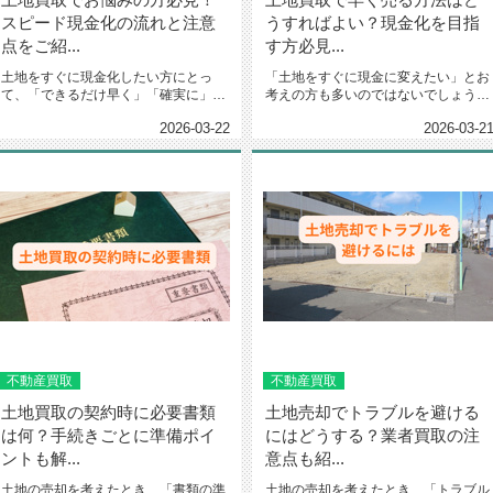
スピード現金化の流れと注意
うすればよい？現金化を目指
点をご紹...
す方必見...
土地をすぐに現金化したい方にとっ
「土地をすぐに現金に変えたい」とお
て、「できるだけ早く」「確実に」手
考えの方も多いのではないでしょう
続きを終えたいという思いは切実で...
か。しかし、実際に手続きを始めて...
2026-03-22
2026-03-2
不動産買取
不動産買取
土地買取の契約時に必要書類
土地売却でトラブルを避ける
は何？手続きごとに準備ポイ
にはどうする？業者買取の注
ントも解...
意点も紹...
土地の売却を考えたとき、「書類の準
土地の売却を考えたとき、「トラブル